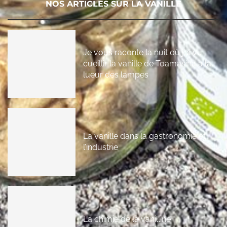
NOS ARTICLES SUR LA VANILLE
Je vous raconte la nuit où j’ai vu
cueillir la vanille de Toamasina à la
lueur des lampes
La vanille dans la gastronomie et
l’industrie
La chimie de la vanilline