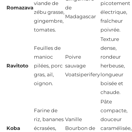
viande de
picotement
Romazava
de
zébu grasse,
électrique,
Madagascar
gingembre,
fraîcheur
tomates.
poivrée.
Texture
Feuilles de
dense,
manioc
Poivre
rondeur
Ravitoto
pilées, porc
sauvage
herbeuse,
gras, ail,
Voatsiperifery
longueur
oignon.
boisée et
chaude.
Pâte
Farine de
compacte,
riz, bananes
Vanille
douceur
Koba
écrasées,
Bourbon de
caramélisée,