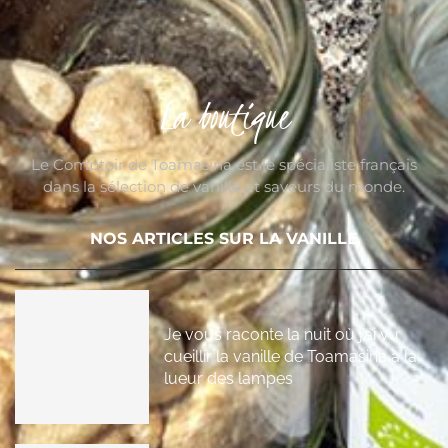
La boutique
Le Comptoir de Toamasina est le spécialiste français
dans la sélection de vanille et saveurs du monde.
NOS ARTICLES SUR LA VANILLE
Je vous raconte la nuit où j’ai vu
cueillir la vanille de Toamasina à la
lueur des lampes