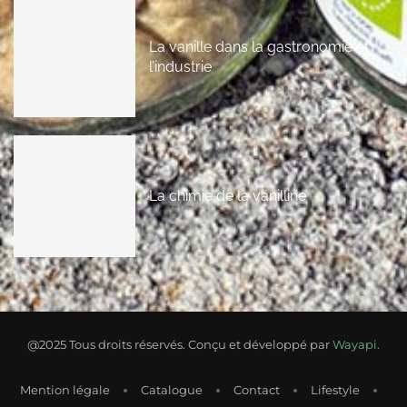
La vanille dans la gastronomie et
l’industrie
La chimie de la vanilline
@2025 Tous droits réservés. Conçu et développé par
Wayapi.
Mention légale
Catalogue
Contact
Lifestyle