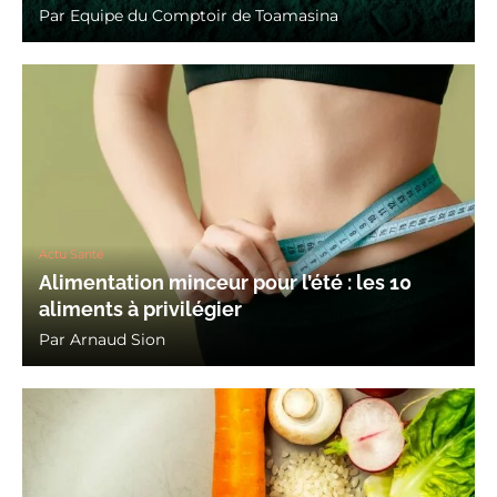
Par
Equipe du Comptoir de Toamasina
Actu Santé
Alimentation minceur pour l’été : les 10
aliments à privilégier
Par
Arnaud Sion