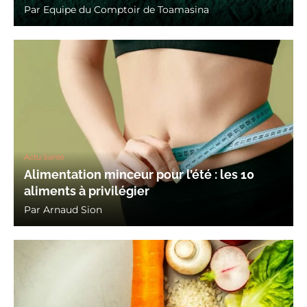
Par
Equipe du Comptoir de Toamasina
Actu Santé
Alimentation minceur pour l’été : les 10
aliments à privilégier
Par
Arnaud Sion