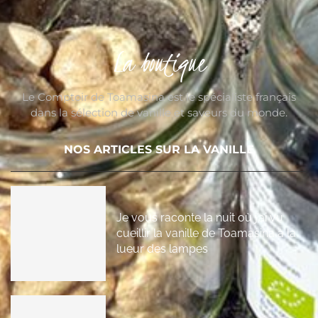
La boutique
Le Comptoir de Toamasina est le spécialiste français
dans la sélection de vanille et saveurs du monde.
NOS ARTICLES SUR LA VANILLE
Je vous raconte la nuit où j’ai vu
cueillir la vanille de Toamasina à la
lueur des lampes