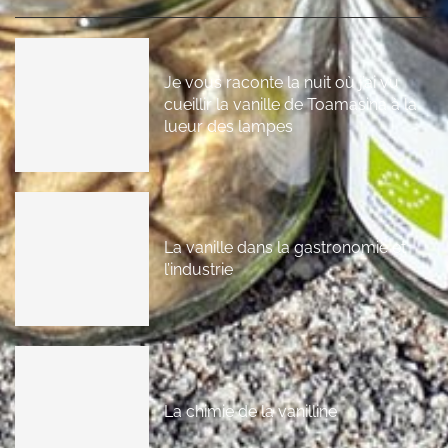
Je vous raconte la nuit où j’ai vu
cueillir la vanille de Toamasina à la
lueur des lampes
La vanille dans la gastronomie et
l’industrie
La chimie de la vanilline