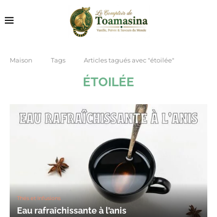
Maison
Tags
Articles tagués avec "étoilée"
ÉTOILÉE
Thés et Infusions
Eau rafraîchissante à l’anis