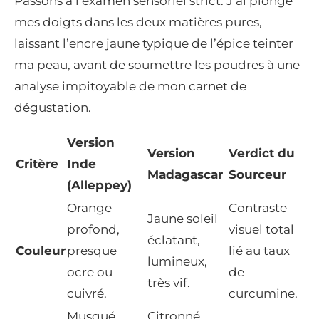
Passons à l’examen sensoriel strict. J’ai plongé
mes doigts dans les deux matières pures,
laissant l’encre jaune typique de l’épice teinter
ma peau, avant de soumettre les poudres à une
analyse impitoyable de mon carnet de
dégustation.
Version
Version
Verdict du
Critère
Inde
Madagascar
Sourceur
(Alleppey)
Orange
Contraste
Jaune soleil
profond,
visuel total
éclatant,
Couleur
presque
lié au taux
lumineux,
ocre ou
de
très vif.
cuivré.
curcumine.
Musqué,
Citronné,