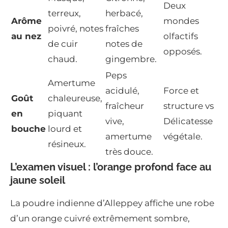
Deux
terreux,
herbacé,
Arôme
mondes
poivré, notes
fraîches
au nez
olfactifs
de cuir
notes de
opposés.
chaud.
gingembre.
Peps
Amertume
acidulé,
Force et
Goût
chaleureuse,
fraîcheur
structure vs
en
piquant
vive,
Délicatesse
bouche
lourd et
amertume
végétale.
résineux.
très douce.
L’examen visuel : l’orange profond face au
jaune soleil
La poudre indienne d’Alleppey affiche une robe
d’un orange cuivré extrêmement sombre,