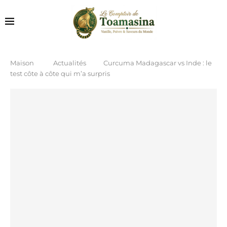
Maison
Actualités
Curcuma Madagascar vs Inde : le
test côte à côte qui m’a surpris