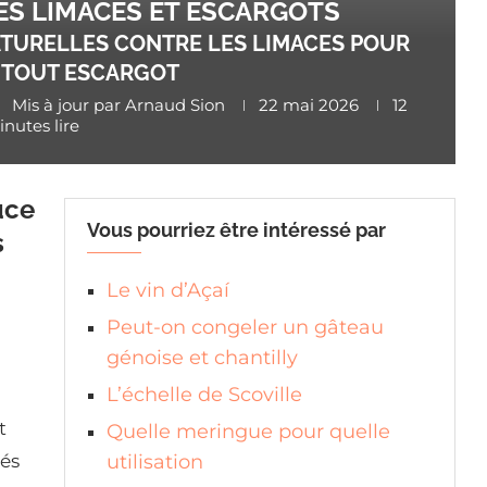
ES LIMACES ET ESCARGOTS
TURELLES CONTRE LES LIMACES POUR
R TOUT ESCARGOT
Mis à jour par
Arnaud Sion
22 mai 2026
12
nutes lire
uce
Vous pourriez être intéressé par
s
Le vin d’Açaí
Peut-on congeler un gâteau
génoise et chantilly
L’échelle de Scoville
t
Quelle meringue pour quelle
nés
utilisation