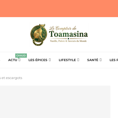
CHAUD
S
ACTU
LES ÉPICES
LIFESTYLE
SANTÉ
LES 
s et escargots