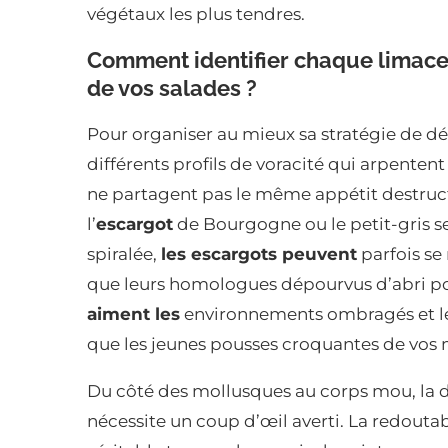
végétaux les plus tendres.
Comment identifier chaque limac
de vos salades ?
Pour organiser au mieux sa stratégie de défe
différents profils de voracité qui arpenten
ne partagent pas le même appétit destruct
l’
escargot
de Bourgogne ou le petit-gris se
spiralée,
les escargots peuvent
parfois s
que leurs homologues dépourvus d’abri po
aiment les
environnements ombragés et le
que les jeunes pousses croquantes de vos m
Du côté des mollusques au corps mou, la di
nécessite un coup d’œil averti. La redouta