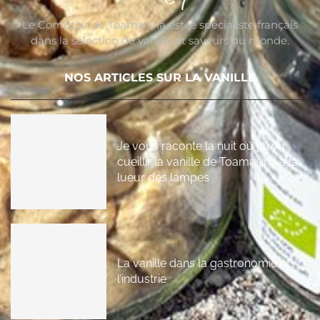
Le Comptoir de Toamasina est le spécialiste français
dans la sélection de vanille et saveurs du monde.
NOS ARTICLES SUR LA VANILLE
Je vous raconte la nuit où j’ai vu
cueillir la vanille de Toamasina à la
lueur des lampes
La vanille dans la gastronomie et
l’industrie