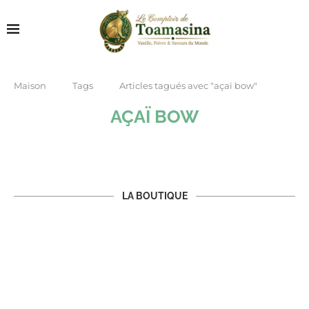
Maison
Tags
Articles tagués avec "açaï bow"
AÇAÏ BOW
LA BOUTIQUE