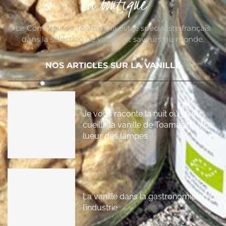
La boutique
Le Comptoir de Toamasina est le spécialiste français
dans la sélection de vanille et saveurs du monde.
NOS ARTICLES SUR LA VANILLE
Je vous raconte la nuit où j’ai vu
cueillir la vanille de Toamasina à la
lueur des lampes
La vanille dans la gastronomie et
l’industrie