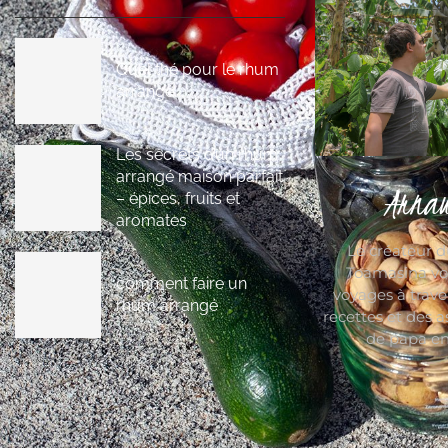
Quel thé pour le rhum
arrangé
Les secrets d’un rhum
arrangé maison parfait
Arnau
– épices, fruits et
aromates
Le créateur 
Toamasina vo
comment faire un
voyages à trave
rhum arrangé
recettes et des a
de papa en