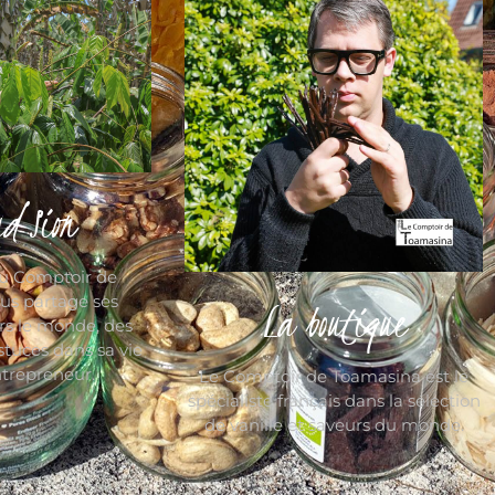
d Sion
du Comptoir de
us partage ses
La boutique
rs le monde, des
stuces dans sa vie
trepreneur.
Le Comptoir de Toamasina est le
spécialiste français dans la sélection
de vanille et saveurs du monde.