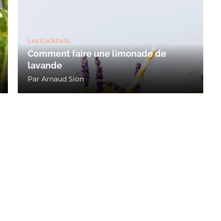
Les Cocktails
Comment faire une limonade de
lavande
Par
Arnaud Sion