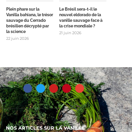
Plein phare sur la
Le Brésil sera-t-il le
Vanilla bahiana, le trésor
nouvel eldorado de la
sauvage du Cerrado
vanille sauvage face à
brésilien décrypté par
la crise mondiale ?
la science
21 juin 2026
22 juin 2026
NOS ARTICLES SUR LA VANILLE