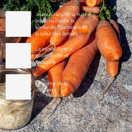
Je vous raconte la nuit
où j’ai vu cueillir la
vanille de Toamasina à
la lueur des lampes
La vanille dans la
gastronomie et
l’industrie
La chimie de la
vanilline