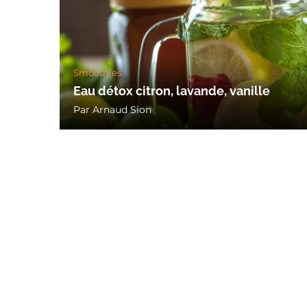
Smoothies
Eau détox citron, lavande, vanille
Par
Arnaud Sion