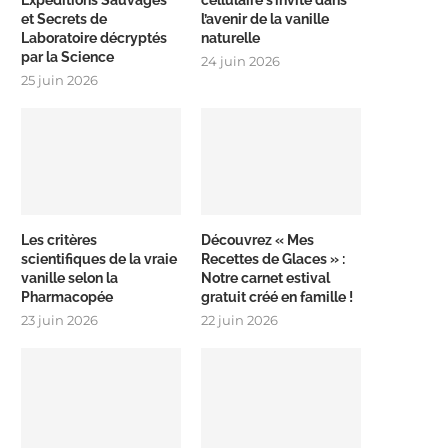
Expéditions Sauvages
cellulaire s’invite dans
et Secrets de
l’avenir de la vanille
Laboratoire décryptés
naturelle
par la Science
24 juin 2026
25 juin 2026
Les critères
Découvrez « Mes
scientifiques de la vraie
Recettes de Glaces » :
vanille selon la
Notre carnet estival
Pharmacopée
gratuit créé en famille !
23 juin 2026
22 juin 2026