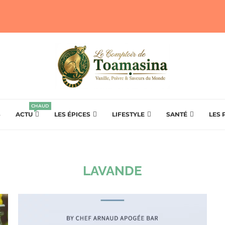
CHAUD
S
ACTU
LES ÉPICES
LIFESTYLE
SANTÉ
LES 
LAVANDE