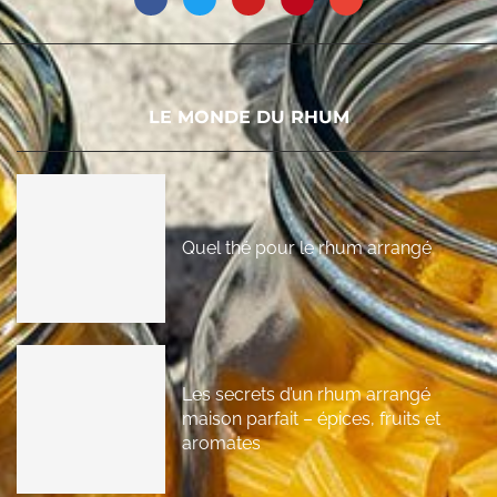
LE MONDE DU RHUM
Quel thé pour le rhum arrangé
Les secrets d’un rhum arrangé
maison parfait – épices, fruits et
aromates