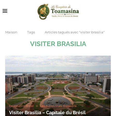
Maison
Tags
Articles tagués avec "visiter brasilia"
VISITER BRASILIA
Destination Brésil
Les Autres Etats Brésiliens
Visiter Brasilia – Capitale du Brésil