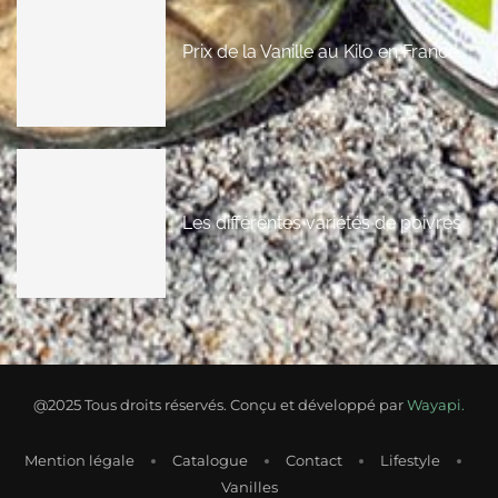
Prix de la Vanille au Kilo en France
Les différentes variétés de poivres
@2025 Tous droits réservés. Conçu et développé par
Wayapi.
Mention légale
Catalogue
Contact
Lifestyle
Vanilles