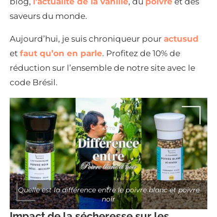
blog,
l’actualité de la vanille
, du
poivre
et des
saveurs du monde.
Aujourd’hui, je suis chroniqueur pour
actusud
et
faut qu’on en parle
. Profitez de 10% de
réduction sur l’ensemble de notre site avec le
code Brésil.
Quelle est la différence entre le poivre blanc et poivre
noir
Impact de la sécheresse sur les