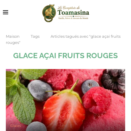
Maison
Tags
Articles tagués avec "glace açai fruits
rouges"
GLACE AÇAI FRUITS ROUGES
Glaces