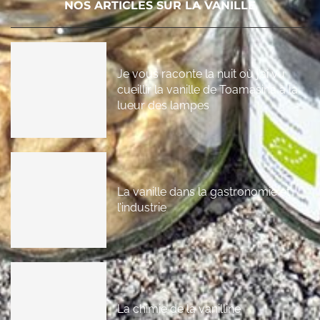
NOS ARTICLES SUR LA VANILLE
Je vous raconte la nuit où j’ai vu
cueillir la vanille de Toamasina à la
lueur des lampes
La vanille dans la gastronomie et
l’industrie
La chimie de la vanilline