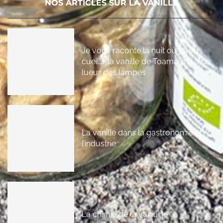
NOS ARTICLES SUR LA VANILLE
Je vous raconte la nuit où j’ai vu
cueillir la vanille de Toamasina à la
lueur des lampes
La vanille dans la gastronomie et
l’industrie
La chimie de la vanilline