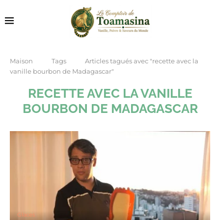
Maison
Tags
Articles tagués avec "recette avec la
vanille bourbon de Madagascar"
RECETTE AVEC LA VANILLE
BOURBON DE MADAGASCAR
Glaces