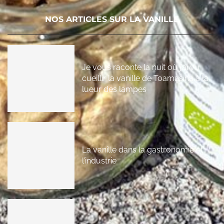
NOS ARTICLES SUR LA VANILLE
Je vous raconte la nuit où j’ai vu
cueillir la vanille de Toamasina à la
lueur des lampes
La vanille dans la gastronomie et
l’industrie