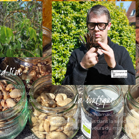
d Sion
du Comptoir de
us partage ses
La boutique
rs le monde, des
stuces dans sa vie
trepreneur.
Le Comptoir de Toamasina est le
spécialiste français dans la sélection
de vanille et saveurs du monde.