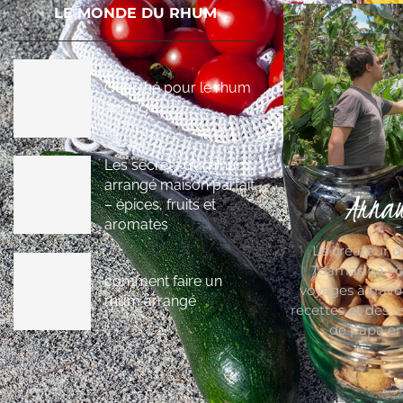
LE MONDE DU RHUM
Quel thé pour le rhum
arrangé
Les secrets d’un rhum
arrangé maison parfait
Arnau
– épices, fruits et
aromates
Le créateur 
Toamasina vo
comment faire un
voyages à trave
rhum arrangé
recettes et des a
de papa en