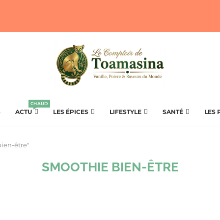
CHAUD
S
ACTU
LES ÉPICES
LIFESTYLE
SANTÉ
LES 
bien-être"
SMOOTHIE BIEN-ÊTRE