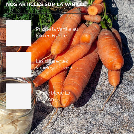
NOS ARTICLES SUR LA VANILLE
Prix de la Vanille au
Kilo en France
Les différentes
variétés de poivres
vanille bleue La
Réunion