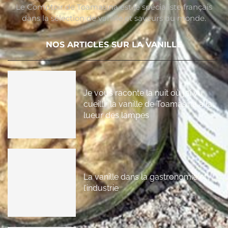
Le Comptoir de Toamasina est le spécialiste français
dans la sélection de vanille et saveurs du monde.
NOS ARTICLES SUR LA VANILLE
Je vous raconte la nuit où j’ai vu
cueillir la vanille de Toamasina à la
lueur des lampes
La vanille dans la gastronomie et
l’industrie