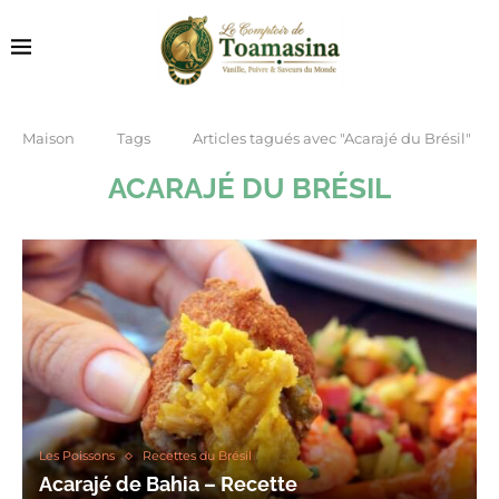
Maison
Tags
Articles tagués avec "Acarajé du Brésil"
ACARAJÉ DU BRÉSIL
Les Poissons
Recettes du Brésil
Acarajé de Bahia – Recette