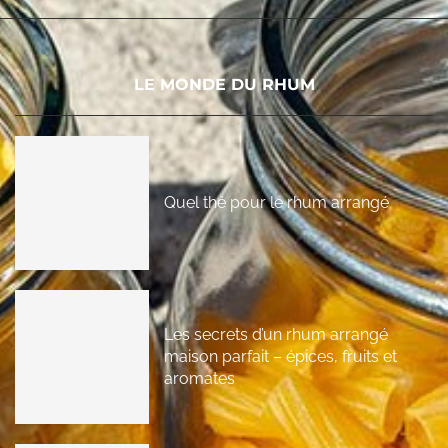
LE MONDE DU RHUM
Quel thé pour le rhum arrangé
Les secrets d’un rhum arrangé
maison parfait – épices, fruits et
aromates