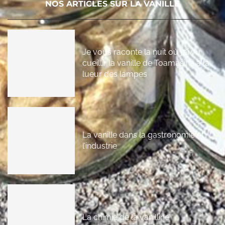
NOS ARTICLES SUR LA VANILLE
Je vous raconte la nuit où j’ai vu
cueillir la vanille de Toamasina à la
lueur des lampes
La vanille dans la gastronomie et
l’industrie
La chimie de la vanilline