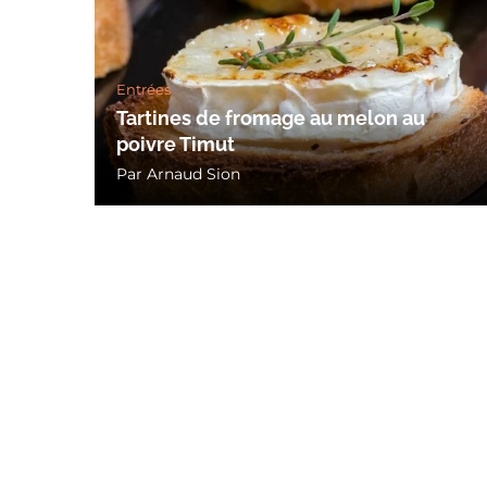
Entrées
Tartines de fromage au melon au
poivre Timut
Par
Arnaud Sion