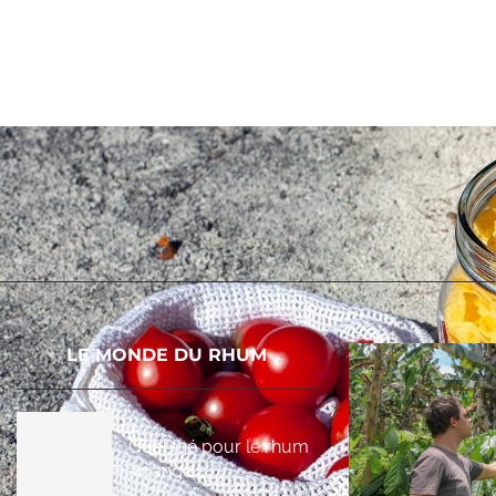
LE MONDE DU RHUM
Quel thé pour le rhum
arrangé