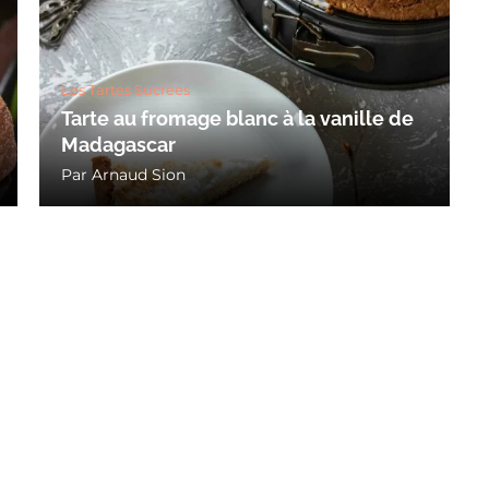
Les Tartes Sucrées
Tarte au fromage blanc à la vanille de
Madagascar
Par
Arnaud Sion