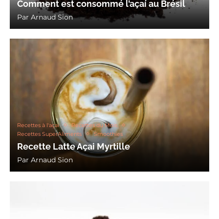
Comment est consommé l’açaí au Brésil
Par
Arnaud Sion
Recettes à l'açai
Recettes du Mois
Recettes SuperAliments
Smoothies
Recette Latte Açai Myrtille
Par
Arnaud Sion