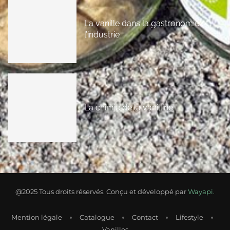
La vanille dans la gastronomie et
l’industrie
La chimie de la vanilline
@2025 Tous droits réservés. Conçu et développé par
Wayapi.
Mention légale
Catalogue
Contact
Lifestyle
Vanilles