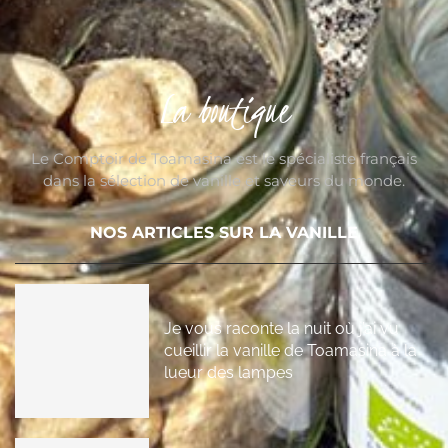
La boutique
Le Comptoir de Toamasina est le spécialiste français
dans la sélection de vanille et saveurs du monde.
NOS ARTICLES SUR LA VANILLE
Je vous raconte la nuit où j’ai vu
cueillir la vanille de Toamasina à la
lueur des lampes