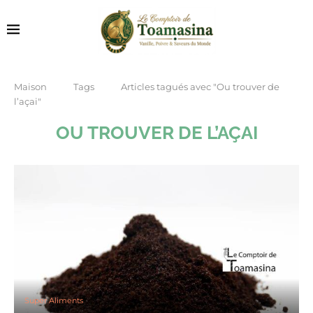
Maison
Tags
Articles tagués avec "Ou trouver de
l’açai"
OU TROUVER DE L’AÇAI
Super Aliments