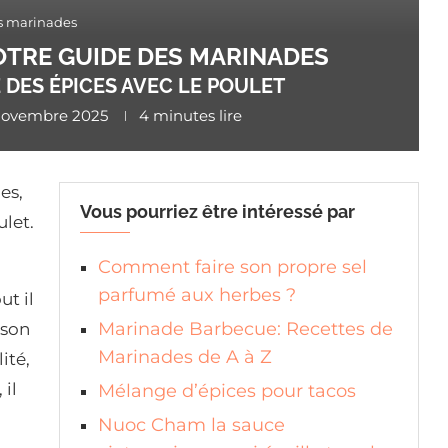
s marinades
NOTRE GUIDE DES MARINADES
DES ÉPICES AVEC LE POULET
novembre 2025
4 minutes lire
es,
Vous pourriez être intéressé par
let.
Comment faire son propre sel
parfumé aux herbes ?
t il
Marinade Barbecue: Recettes de
sson
Marinades de A à Z
ité,
 il
Mélange d’épices pour tacos
Nuoc Cham la sauce