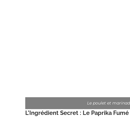
Le poulet et marina
L’Ingrédient Secret : Le Paprika Fumé