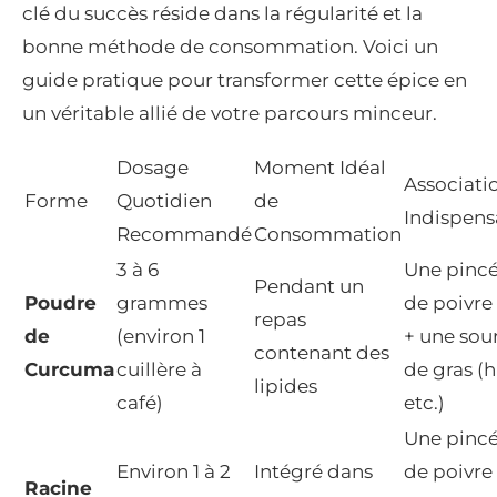
clé du succès réside dans la régularité et la
bonne méthode de consommation. Voici un
guide pratique pour transformer cette épice en
un véritable allié de votre parcours minceur.
Dosage
Moment Idéal
Associati
Forme
Quotidien
de
Indispens
Recommandé
Consommation
3 à 6
Une pinc
Pendant un
Poudre
grammes
de poivre
repas
de
(environ 1
+ une sou
contenant des
Curcuma
cuillère à
de gras (h
lipides
café)
etc.)
Une pinc
Environ 1 à 2
Intégré dans
de poivre
Racine