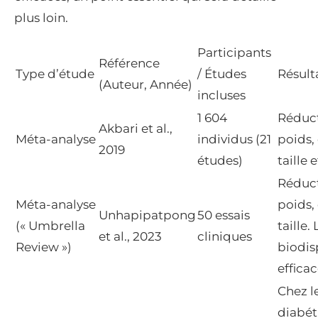
plus loin.
Participants
Référence
Type d’étude
/ Études
Résult
(Auteur, Année)
incluses
1 604
Réduct
Akbari et al.,
Méta-analyse
individus (21
poids,
2019
études)
taille 
Réduct
Méta-analyse
poids,
Unhapipatpong
50 essais
(« Umbrella
taille.
et al., 2023
cliniques
Review »)
biodis
efficac
Chez l
diabét