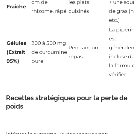
cm de
les plats
+ une sou
Fraîche
rhizome, râpé
cuisinés
de gras (h
etc.)
La pipéri
est
Gélules
200 à 500 mg
Pendant un
générale
(Extrait
de curcumine
repas
incluse d
95%)
pure
la formule
vérifier.
Recettes stratégiques pour la perte de
poids
Intégrer le curcuma via des recettes non