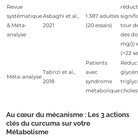
Revue
réduct
systématique
Asbaghi et al.,
1 387 adultes
signif
& Méta-
2021
(20 essais)
tour de
analyse
des do
mg/j) 
(>22 s
Patients
Réduct
Tabrizi et al.,
avec
glycém
Méta-analyse
2018
syndrome
trigly
métabolique
cholest
Au cœur du mécanisme : Les 3 actions
clés du curcuma sur votre
Métabolisme