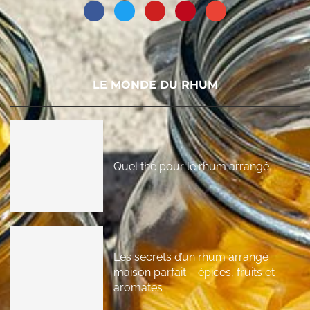
LE MONDE DU RHUM
Quel thé pour le rhum arrangé
Les secrets d’un rhum arrangé
maison parfait – épices, fruits et
aromates