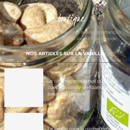
La boutique
Le Comptoir de Toamasina est le spécialiste français
dans la sélection de vanille et saveurs du monde.
NOS ARTICLES SUR LA VANILLE
Je vous raconte la nuit où j’ai vu
cueillir la vanille de Toamasina à la
lueur des lampes
La vanille dans la gastronomie et