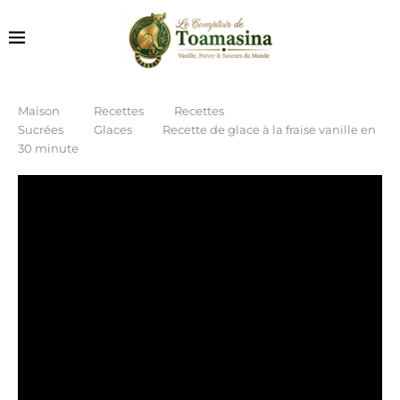
Maison
Recettes
Recettes
Sucrées
Glaces
Recette de glace à la fraise vanille en
30 minute