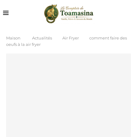
Maison
Actualités
Air Fryer
comment faire des
oeufs à la air fryer