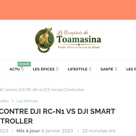
CHAUD
S
ACTU
LES ÉPICES
LIFESTYLE
SANTÉ
LES 
RC contre DJI RC-N1 vs DJI Smart Controller
vidéo
Les drones
 CONTRE DJI RC-N1 VS DJI SMART
TROLLER
2023
Mis à jour:
6 janvier 2023
23 minutes lire