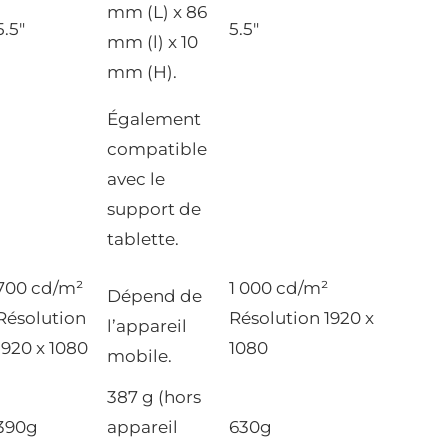
mm (L) x 86
5.5″
5.5″
mm (l) x 10
mm (H).
Également
compatible
avec le
support de
tablette.
700 cd/m²
1 000 cd/m²
Dépend de
Résolution
Résolution 1920 x
l’appareil
1920 x 1080
1080
mobile.
387 g (hors
390g
appareil
630g