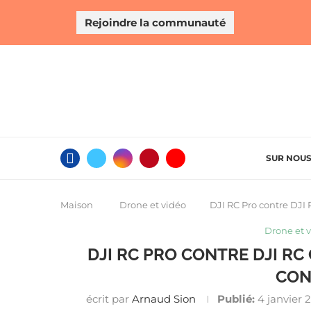
Rejoindre la communauté
SUR NOU
Maison
Drone et vidéo
DJI RC Pro contre DJI 
Drone et 
DJI RC PRO CONTRE DJI RC
CON
écrit par
Arnaud Sion
Publié:
4 janvier 