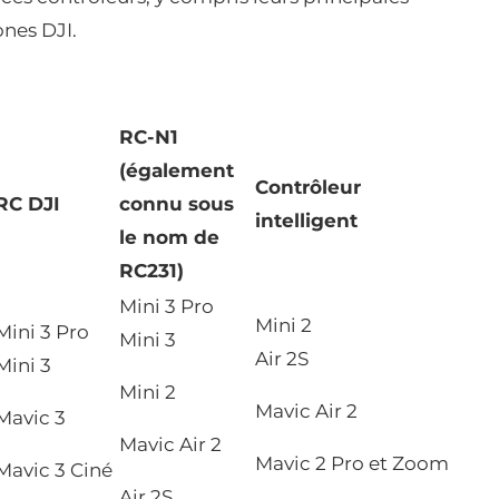
ones DJI.
RC-N1
(également
Contrôleur
RC DJI
connu sous
intelligent
le nom de
RC231)
Mini 3 Pro
Mini 2
Mini 3 Pro
Mini 3
Air 2S
Mini 3
Mini 2
Mavic Air 2
Mavic 3
Mavic Air 2
Mavic 2 Pro et Zoom
Mavic 3 Ciné
Air 2S