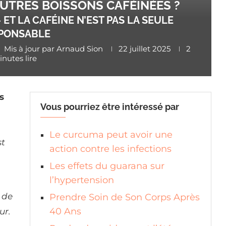
UTRES BOISSONS CAFÉINÉES ?
ET LA CAFÉINE N’EST PAS LA SEULE
PONSABLE
Mis à jour par
Arnaud Sion
22 juillet 2025
2
nutes lire
s
Vous pourriez être intéressé par
Le curcuma peut avoir une
st
action contre les infections
Les effets du guarana sur
l’hypertension
 de
Prendre Soin de Son Corps Après
40 Ans
ur.