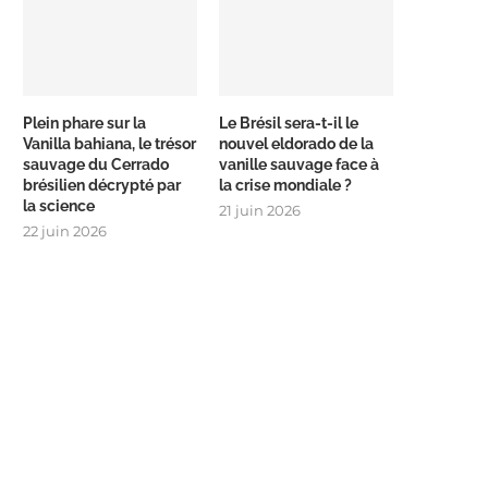
Plein phare sur la
Le Brésil sera-t-il le
Vanilla bahiana, le trésor
nouvel eldorado de la
sauvage du Cerrado
vanille sauvage face à
brésilien décrypté par
la crise mondiale ?
la science
21 juin 2026
22 juin 2026