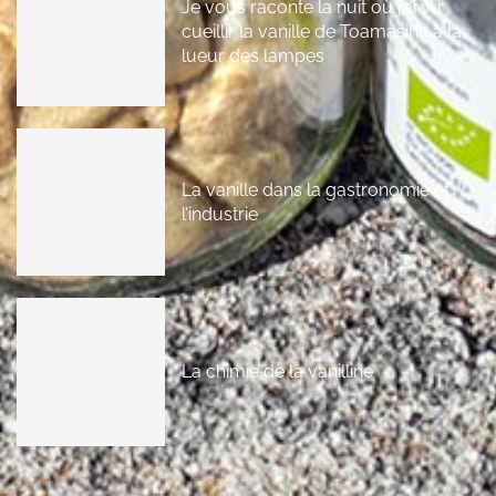
Je vous raconte la nuit où j’ai vu
cueillir la vanille de Toamasina à la
lueur des lampes
La vanille dans la gastronomie et
l’industrie
La chimie de la vanilline