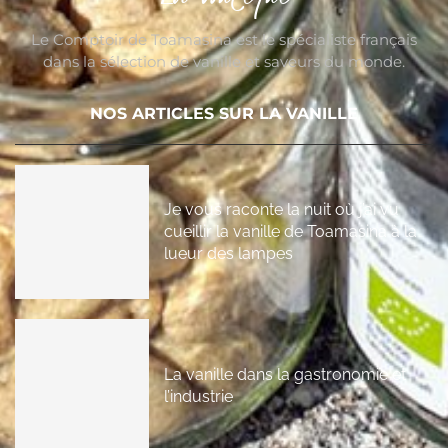
Le Comptoir de Toamasina est le spécialiste français
dans la sélection de vanille et saveurs du monde.
NOS ARTICLES SUR LA VANILLE
Je vous raconte la nuit où j’ai vu
cueillir la vanille de Toamasina à la
lueur des lampes
La vanille dans la gastronomie et
l’industrie