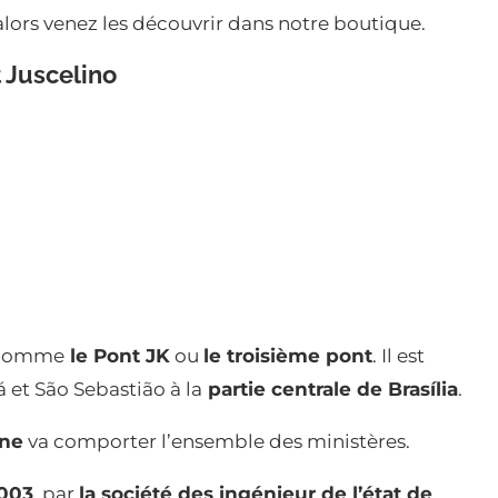
alors venez les découvrir dans notre boutique.
 Juscelino
 comme
le Pont JK
ou
le troisième pont
. Il est
oá et São Sebastião à la
partie centrale de Brasília
.
nne
va comporter l’ensemble des ministères.
003
, par
la société des ingénieur de l’état de