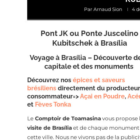
Par
Arnaud Sion
4 d
Pont JK ou Ponte Juscelino
Kubitschek à Brasília
Voyage à Brasília – Découverte de
capitale et des monuments
Découvrez nos
épices et saveurs
brésiliens
directement du producteur
consommateur=>
Açai en Poudre
,
Acé
et
Fèves Tonka
Le
Comptoir de Toamasina
vous propose 
visite de Brasília
et de chaque monument
cette ville. Nous ne vivons pas de la publi