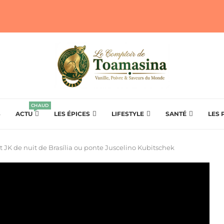
CHAUD
S
ACTU
LES ÉPICES
LIFESTYLE
SANTÉ
LES 
t JK de nuit de Brasília ou ponte Juscelino Kubitschek