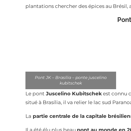
plantations chercher des épices au Brésil, 
Pont
Pont JK – Brasília – ponte juscelino
kubitschek
Le pont
Juscelino Kubitschek
est connu
situé à Brasília, il va relier le lac sud Paran
La
partie centrale de la capitale brésilie
Il a été élu plus beau
pont au monde en 2