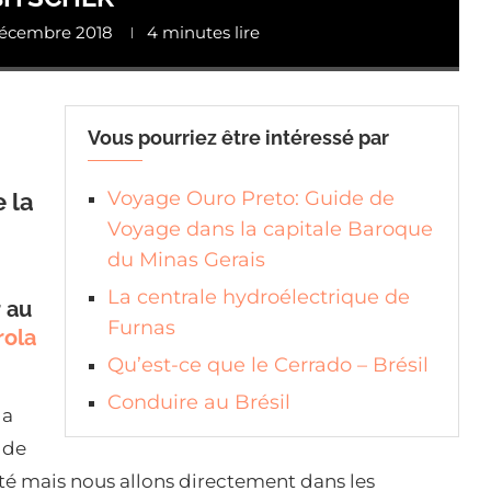
écembre 2018
4 minutes lire
Vous pourriez être intéressé par
Voyage Ouro Preto: Guide de
 la
Voyage dans la capitale Baroque
du Minas Gerais
La centrale hydroélectrique de
 au
Furnas
rola
Qu’est-ce que le Cerrado – Brésil
Conduire au Brésil
la
 de
cité mais nous allons directement dans les