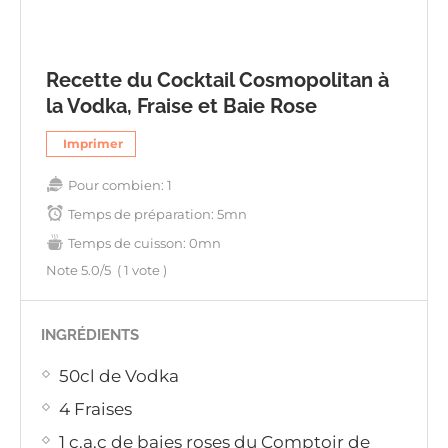
Recette du Cocktail Cosmopolitan à
la Vodka, Fraise et Baie Rose
Imprimer
Pour combien:
1
Temps de préparation:
5mn
Temps de cuisson:
0mn
Note
5.0
/5
(
1
vote )
INGRÉDIENTS
50cl de Vodka
4 Fraises
1 c.a.c de baies roses du Comptoir de