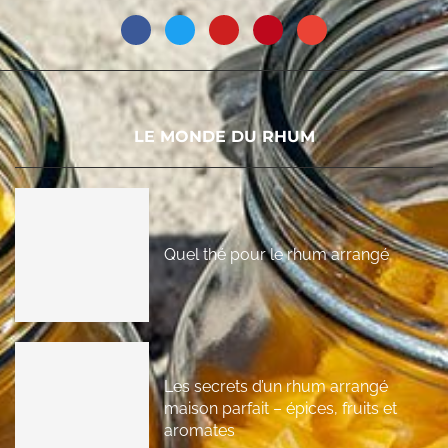
LE MONDE DU RHUM
Quel thé pour le rhum arrangé
Les secrets d’un rhum arrangé
maison parfait – épices, fruits et
aromates