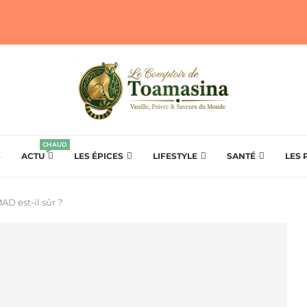
CHAUD
S
ACTU
LES ÉPICES
LIFESTYLE
SANTÉ
LES 
D est-il sûr ?