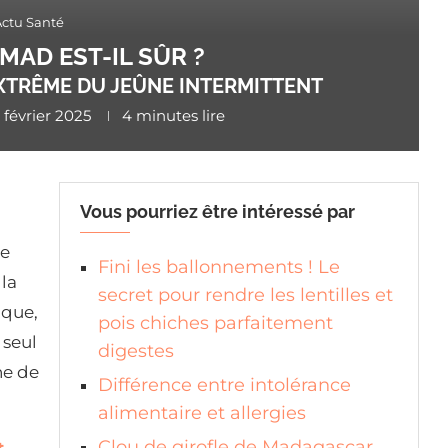
Actu Santé
MAD EST-IL SÛR ?
XTRÊME DU JEÛNE INTERMITTENT
 février 2025
4 minutes lire
Vous pourriez être intéressé par
de
Fini les ballonnements ! Le
 la
secret pour rendre les lentilles et
ique,
pois chiches parfaitement
 seul
digestes
ne de
Différence entre intolérance
alimentaire et allergies
Clou de girofle de Madagascar