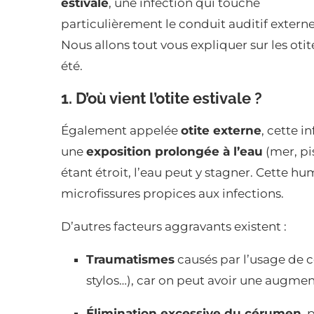
estivale
, une infection qui touche
particulièrement le conduit auditif externe
Nous allons tout vous expliquer sur les otit
été.
1. D’où vient l’otite estivale ?
Également appelée
otite externe
, cette 
une
exposition prolongée à l’eau
(mer, pis
étant étroit, l’eau peut y stagner. Cette hu
microfissures propices aux infections.
D’autres facteurs aggravants existent :
Traumatismes
causés par l’usage de c
stylos…), car on peut avoir une augment
Élimination excessive du cérumen
, 