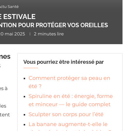
Actu Santé
E ESTIVALE
NTION POUR PROTÉGER VOS OREILLES
20 mai 2025
2 minutes lire
ômes
Vous pourriez être intéressé par
s
Comment protéger sa peau en
été ?
es à
Spiruline en été : énergie, forme
et minceur — le guide complet
des
Sculpter son corps pour l’été
rtent
La banane augmente-t-elle le