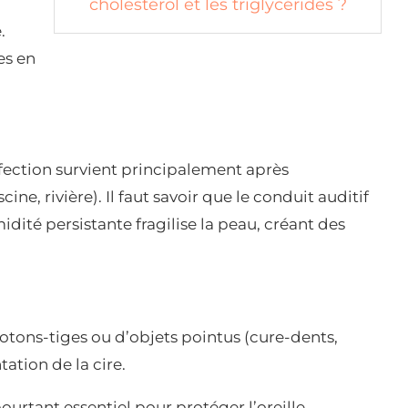
cholestérol et les triglycérides ?
.
es en
infection survient principalement après
cine, rivière). Il faut savoir que le conduit auditif
midité persistante fragilise la peau, créant des
otons-tiges ou d’objets pointus (cure-dents,
ation de la cire.
pourtant essentiel pour protéger l’oreille