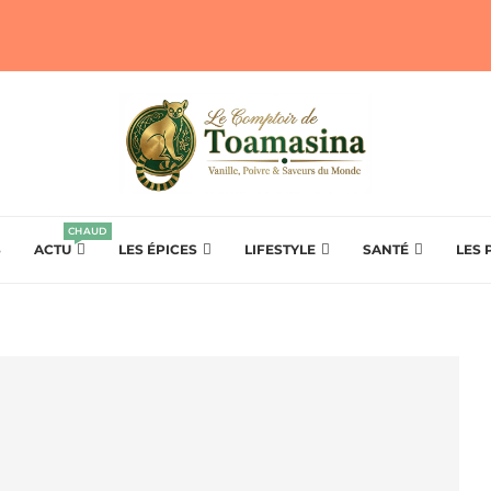
CHAUD
S
ACTU
LES ÉPICES
LIFESTYLE
SANTÉ
LES 