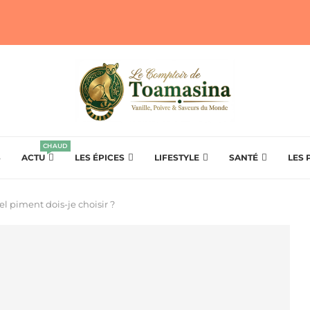
CHAUD
S
ACTU
LES ÉPICES
LIFESTYLE
SANTÉ
LES 
l piment dois-je choisir ?