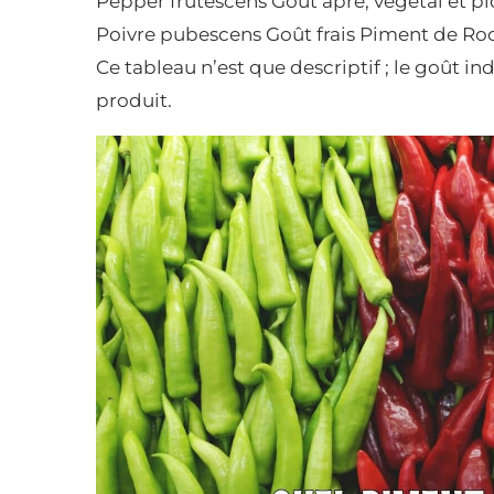
Pepper frutescens Goût âpre, végétal et 
Poivre pubescens Goût frais Piment de Ro
Ce tableau n’est que descriptif ; le goût in
produit.