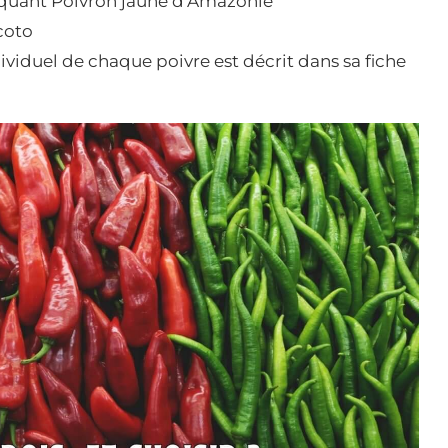
piquant Poivron jaune d’Amazonie
coto
dividuel de chaque poivre est décrit dans sa fiche