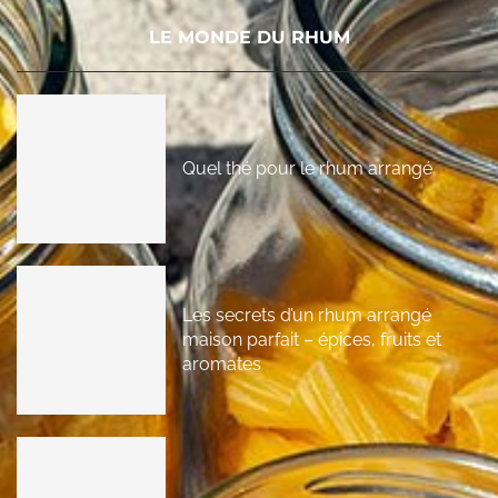
LE MONDE DU RHUM
Quel thé pour le rhum arrangé
Les secrets d’un rhum arrangé
maison parfait – épices, fruits et
aromates