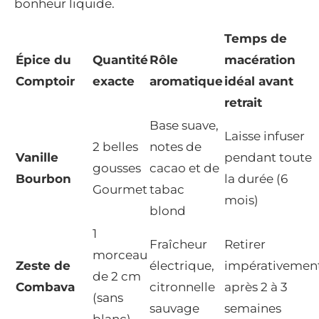
bonheur liquide.
Temps de
Épice du
Quantité
Rôle
macération
Comptoir
exacte
aromatique
idéal avant
retrait
Base suave,
Laisse infuser
2 belles
notes de
Vanille
pendant toute
gousses
cacao et de
Bourbon
la durée (6
Gourmet
tabac
mois)
blond
1
Fraîcheur
Retirer
morceau
Zeste de
électrique,
impérativemen
de 2 cm
Combava
citronnelle
après 2 à 3
(sans
sauvage
semaines
blanc)