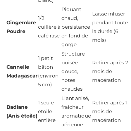
Piquant
Laisse infuser
1/2
chaud,
Gingembre
pendant toute
cuillère à
persistance
Poudre
la durée (6
café rase
en fond de
mois)
gorge
Structure
1 petit
boisée
Retirer après 2
Cannelle
bâton
douce,
mois de
Madagascar
(environ
notes
macération
5 cm)
chaudes
Liant anisé,
1 seule
Retirer après 1
Badiane
fraîcheur
étoile
mois de
(Anis étoilé)
aromatique
entière
macération
aérienne