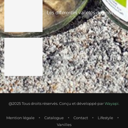
Les différentes variétés de poivres
vanille bleue La Réunion
@2025 Tous droits réservés. Conçu et développé par
Wayapi.
Mention légale
Catalogue
Contact
Lifestyle
Vanilles