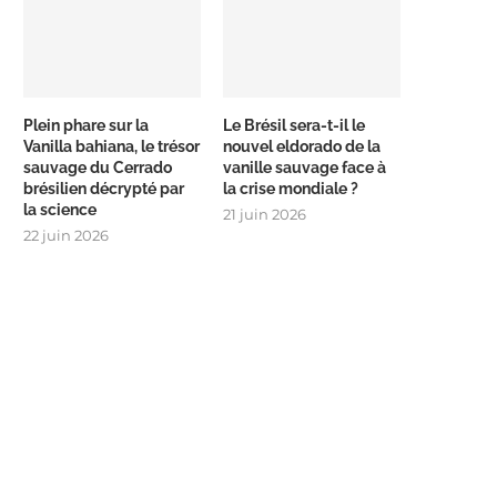
Plein phare sur la
Le Brésil sera-t-il le
Vanilla bahiana, le trésor
nouvel eldorado de la
sauvage du Cerrado
vanille sauvage face à
brésilien décrypté par
la crise mondiale ?
la science
21 juin 2026
22 juin 2026