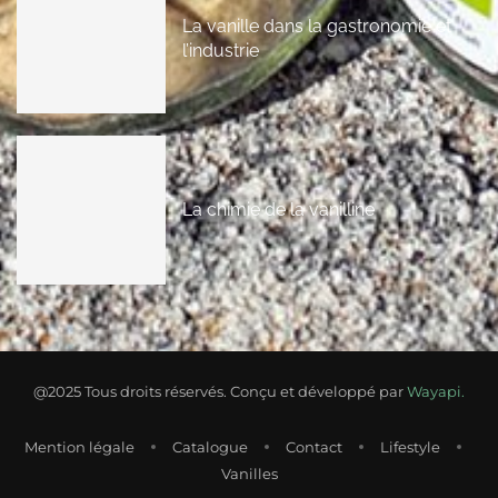
La vanille dans la gastronomie et
l’industrie
La chimie de la vanilline
@2025 Tous droits réservés. Conçu et développé par
Wayapi.
Mention légale
Catalogue
Contact
Lifestyle
Vanilles