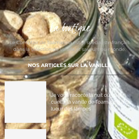
La boutique
Le Comptoir de Toamasina est le spécialiste français
dans la sélection de vanille et saveurs du monde.
NOS ARTICLES SUR LA VANILLE
Je vous raconte la nuit où j’ai vu
cueillir la vanille de Toamasina à la
lueur des lampes