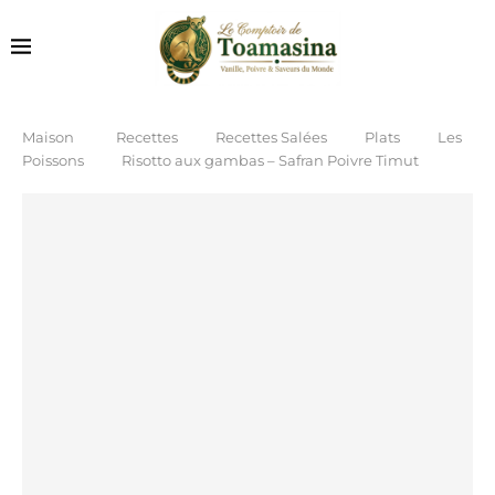
Maison
Recettes
Recettes Salées
Plats
Les
Poissons
Risotto aux gambas – Safran Poivre Timut