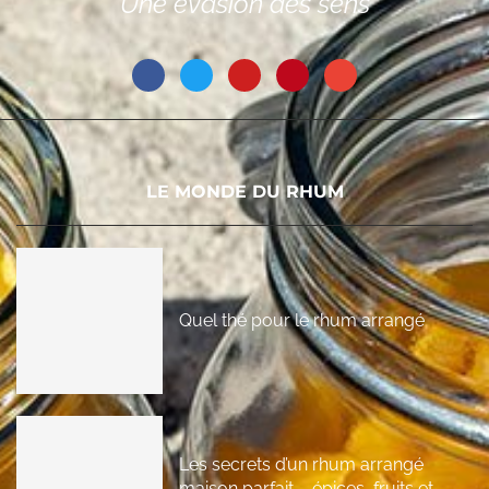
Une évasion des sens
LE MONDE DU RHUM
Quel thé pour le rhum arrangé
Les secrets d’un rhum arrangé
maison parfait – épices, fruits et