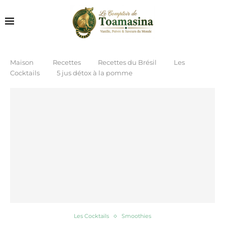
Maison
Recettes
Recettes du Brésil
Les
Cocktails
5 jus détox à la pomme
Les Cocktails
Smoothies