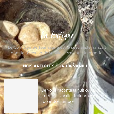
La boutique
Le Comptoir de Toamasina est le spécialiste français
dans la sélection de vanille et saveurs du monde.
NOS ARTICLES SUR LA VANILLE
Je vous raconte la nuit où j’ai vu
cueillir la vanille de Toamasina à la
lueur des lampes