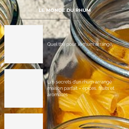
LE MONDE DU RHUM
Quel thé pour le rhum arrangé
Les secrets d’un rhum arrangé
maison parfait – épices, fruits et
aromates