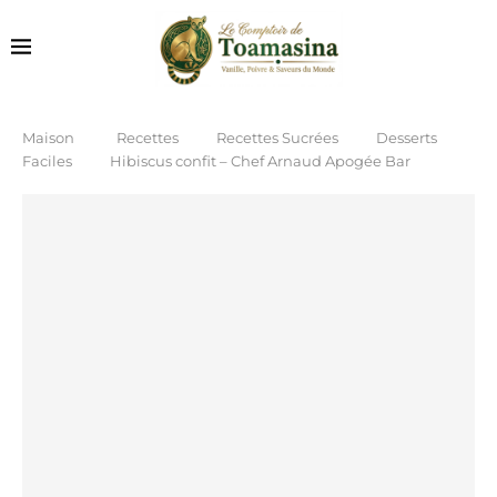
Maison
Recettes
Recettes Sucrées
Desserts
Faciles
Hibiscus confit – Chef Arnaud Apogée Bar