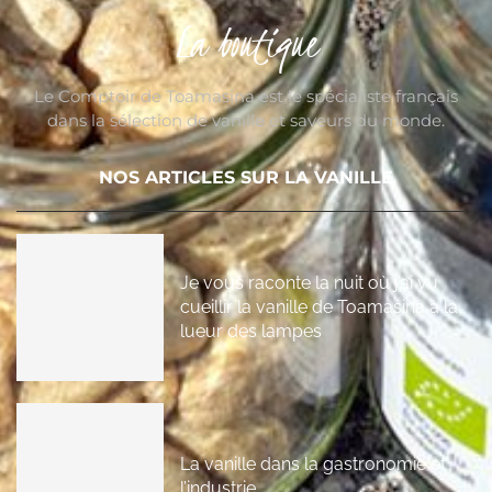
La boutique
Le Comptoir de Toamasina est le spécialiste français
dans la sélection de vanille et saveurs du monde.
NOS ARTICLES SUR LA VANILLE
Je vous raconte la nuit où j’ai vu
cueillir la vanille de Toamasina à la
lueur des lampes
La vanille dans la gastronomie et
l’industrie