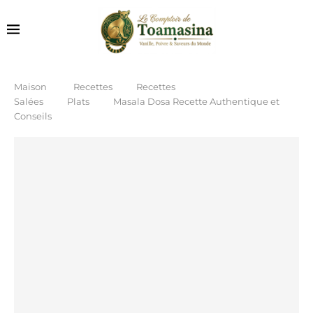
Maison
Recettes
Recettes
Salées
Plats
Masala Dosa Recette Authentique et
Conseils