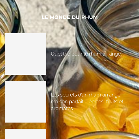
LE MONDE DU RHUM
Quel thé pour le rhum arrangé
Les secrets d’un rhum arrangé
maison parfait – épices, fruits et
aromates