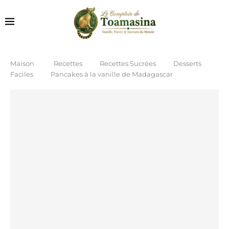
Maison
Recettes
Recettes Sucrées
Desserts
Faciles
Pancakes à la vanille de Madagascar