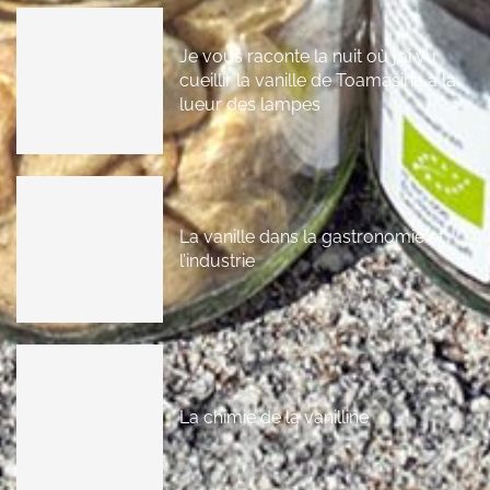
Je vous raconte la nuit où j’ai vu
cueillir la vanille de Toamasina à la
lueur des lampes
La vanille dans la gastronomie et
l’industrie
La chimie de la vanilline