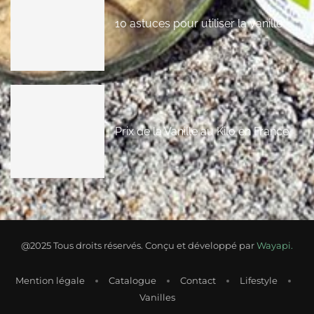
10 astuces pour utiliser la vanille
Prix de la Vanille au Kilo en France
@2025 Tous droits réservés. Conçu et développé par
Wayapi.
Mention légale
Catalogue
Contact
Lifestyle
Vanilles